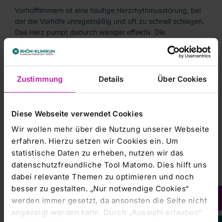
Vorhofflimmern ist eine häufige Herzrhythmusstörung, bei
der die Vorhöfe unregelmäßig und oft zu schnell schlagen.
Das Herz pumpt dadurch weniger effektiv. Die
Beschwerden reichen von kaum spürbar bis zu deutlichen
Symptomen wie Herzstolpern, Herzklopfen oder Luftnot.
Aufgrund der individuell sehr unterschiedlichen
Ausprägung wird Vorhofflimmern nicht immer sofort
Zustimmung
Details
Über Cookies
erkannt. Unbehandelt steigt das Risiko für einen
Schlaganfall.
Diese Webseite verwendet Cookies
Die PFA nutzt kurze elektrische Impulse, die gezielt
Wir wollen mehr über die Nutzung unserer Webseite
krankhaft verändertes Herzgewebe behandeln. Da die
Methode ohne starke Hitze oder Kälte auskommt und
erfahren. Hierzu setzen wir Cookies ein. Um
gezielt an Herzmuskelzellen wirkt, gilt sie als besonders
statistische Daten zu erheben, nutzen wir das
schonend.
datenschutzfreundliche Tool Matomo. Dies hilft uns
dabei relevante Themen zu optimieren und noch
„Diese Methode eröffnet neue Möglichkeiten in der
besser zu gestalten. „Nur notwendige Cookies“
Behandlung des Vorhofflimmerns, weil sie sehr präzise
werden immer gesetzt, da ansonsten die Seite nicht
wirkt und gleichzeitig wichtige Nachbarstrukturen schont.
angezeigt werden kann. Durch „Auswahl erlauben“
Damit können wir die Sicherheit erhöhen und die