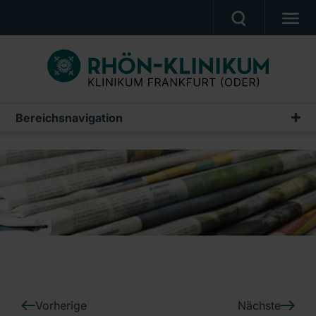
PATIENTEN & ANGEHÖRIGE
BEHANDLUNGSANGEBOT
BERUF UND KARRIERE
Bereichsnavigation
Pressemeldungen
PRESSE
Archiv
KLINIK
UNSERE PFLEGESCHULE
Ein Unternehmen der RHÖN-KLINIKUM AG
Vorherige
Nächste