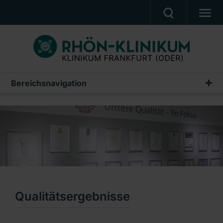
PATIENTEN & ANGEHÖRIGE
BEHANDLUNGSANGEBOT
BERUF UND KARRIERE
Bereichsnavigation
Qualität
PRESSE
Qualitätsmanagement
KLINIK
Patientensicherheit
UNSERE PFLEGESCHULE
Patientenzufriedenheit
Ein Unternehmen der RHÖN-KLINIKUM AG
Qualitätsergebnisse
Krankenhaushygiene
Qualitätsergebnisse