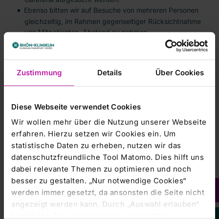
Ebenso bitten wir auf Besuche von mehreren Personen
gleichzeitig, im Rahmen gegenseitiger Rücksichtnahme
von Mitpatienten, Abstand zu nehmen.
BESUCHSZEITEN ITS UND IMC
Zustimmung
Details
Über Cookies
Die Besuchszeiten auf der
Intensivtherapiestation und IMC sind täglich von
Diese Webseite verwendet Cookies
15:00-18:00 Uhr.
Wir wollen mehr über die Nutzung unserer Webseite
In Einzelfällen sind nach Rücksprache mit dem
erfahren. Hierzu setzen wir Cookies ein. Um
Stationsteam auch Besuche außerhalb der
statistische Daten zu erheben, nutzen wir das
festen Besuchszeiten möglich.
datenschutzfreundliche Tool Matomo. Dies hilft uns
dabei relevante Themen zu optimieren und noch
Wir bitten darum, dass pro Patient:in nur jeweils
besser zu gestalten. „Nur notwendige Cookies“
zwei Angehörige gleichzeitig die Station
werden immer gesetzt, da ansonsten die Seite nicht
betreten. Trotz Besuchszeiten kann es jedoch in
diesen Bereichen immer wieder vorkommen,
angezeigt werden kann. Durch „Auswahl erlauben“
dass Sie die Station nicht sofort betreten
bestätigen Sie entsprechend ausgewählte