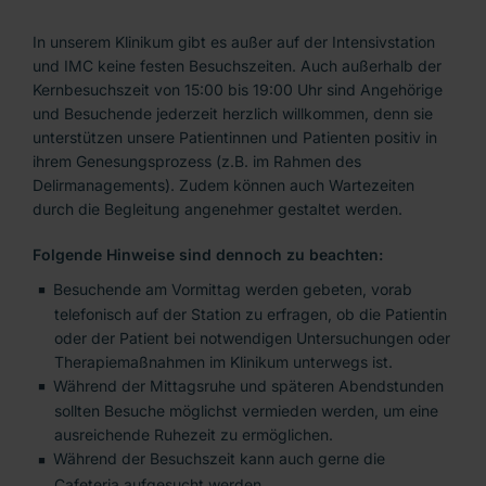
Informationen für Besucherinnen und Besucher
In unserem Klinikum gibt es außer auf der Intensivstation
SOS nach Vergewaltigung
und IMC keine festen Besuchszeiten. Auch außerhalb der
Kernbesuchszeit von 15:00 bis 19:00 Uhr sind Angehörige
Klinisch-epidemiologisches Krebsregister Brandenburg-
und Besuchende jederzeit herzlich willkommen, denn sie
unterstützen unsere Patientinnen und Patienten positiv in
Berlin
ihrem Genesungsprozess (z.B. im Rahmen des
Veranstaltungen
Delirmanagements). Zudem können auch Wartezeiten
durch die Begleitung angenehmer gestaltet werden.
Anfahrt
Folgende Hinweise sind dennoch zu beachten:
Besuchende am Vormittag werden gebeten, vorab
telefonisch auf der Station zu erfragen, ob die Patientin
oder der Patient bei notwendigen Untersuchungen oder
Therapiemaßnahmen im Klinikum unterwegs ist.
Während der Mittagsruhe und späteren Abendstunden
sollten Besuche möglichst vermieden werden, um eine
ausreichende Ruhezeit zu ermöglichen.
Während der Besuchszeit kann auch gerne die
Cafeteria aufgesucht werden.