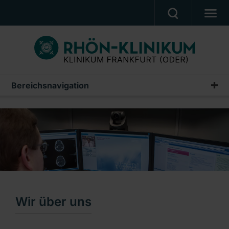
PATIENTEN & ANGEHÖRIGE
BEHANDLUNGSANGEBOT
BERUF UND KARRIERE
Bereichsnavigation
Neurologie
PRESSE
Wir über uns
KLINIK
Leistungsspektrum
UNSERE PFLEGESCHULE
Technische Ausstattung
Ein Unternehmen der RHÖN-KLINIKUM AG
Unsere Kontakte
Wir über uns