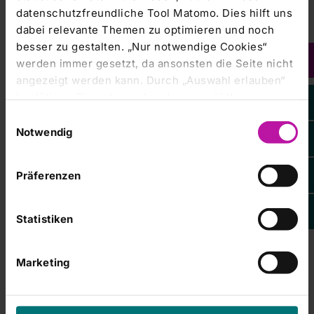
datenschutzfreundliche Tool Matomo. Dies hilft uns
Chefarzt Klinik für Neurologie
dabei relevante Themen zu optimieren und noch
besser zu gestalten. „Nur notwendige Cookies“
werden immer gesetzt, da ansonsten die Seite nicht
angezeigt werden kann. Durch „Auswahl erlauben“
bestätigen Sie entsprechend ausgewählte
Klinikum Frankfurt (Oder) GmbH
Kategorien von Cookies. Mit „Alle Cookies zulassen“
Einwilligungsauswahl
SO ERREICHEN SIE UNS
erlauben Sie alle eingesetzten Cookies. Sie können
Notwendig
später jederzeit in unserer
Cookie-Erklärung
Ihre
Stationäre Anliegen:
Einstellungen anpassen. Weitere Informationen
Tel.: 0335 548 2941
Präferenzen
finden Sie auch in unserer
Datenschutzerklärung
.
Ambulante Anliegen:
Tel.: 0335 548 2941
Statistiken
Tel.: 0335 548 2949 (EEG/EMG)
Marketing