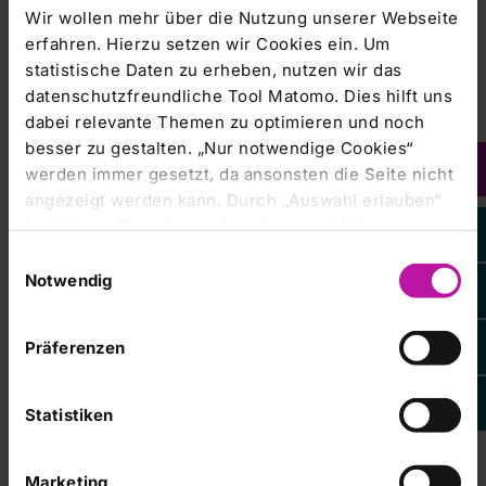
Wir wollen mehr über die Nutzung unserer Webseite
„Ich ermutige insbesondere
erfahren. Hierzu setzen wir Cookies ein. Um
Patienten über 65 Jahre die
statistische Daten zu erheben, nutzen wir das
Vorsorgeuntersuchung zum
datenschutzfreundliche Tool Matomo. Dies hilft uns
Bauchaortenaneurysma in der
dabei relevante Themen zu optimieren und noch
Hausarztpraxis anzusprechen
besser zu gestalten. „Nur notwendige Cookies“
oder sich in der MVZ-
werden immer gesetzt, da ansonsten die Seite nicht
Sprechstunde vorzustellen, da die
angezeigt werden kann. Durch „Auswahl erlauben“
Aneurysmen ab diesem Alter
überproportional häufig auftreten
bestätigen Sie entsprechend ausgewählte
Klinikum Frankfurt (Oder) GmbH
und die Screeninguntersuchung
Kategorien von Cookies. Mit „Alle Cookies zulassen“
Einwilligungsauswahl
eine Kassenleistung im Rahmen
erlauben Sie alle eingesetzten Cookies. Sie können
Notwendig
der Vorsorge darstellt“, betont Dr.
später jederzeit in unserer
Cookie-Erklärung
Ihre
Wittstock.
Einstellungen anpassen. Weitere Informationen
Präferenzen
finden Sie auch in unserer
Datenschutzerklärung
.
KONTAKT UND
Statistiken
TERMINVEREINBARUNGEN:
Dr. med. Frank Wittstock
Marketing