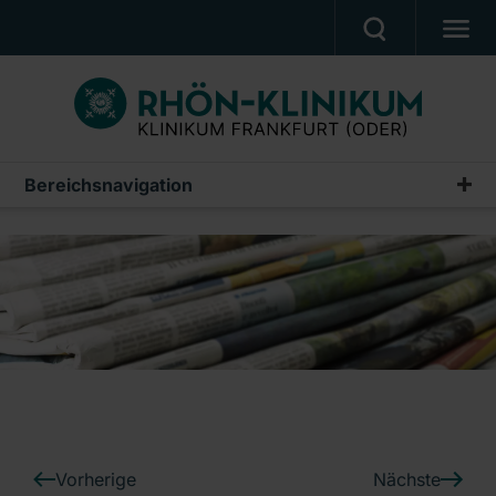
PATIENTEN & ANGEHÖRIGE
BEHANDLUNGSANGEBOT
BERUF UND KARRIERE
Bereichsnavigation
Pressemeldungen
PRESSE
Archiv
KLINIK
UNSERE PFLEGESCHULE
Ein Unternehmen der RHÖN-KLINIKUM AG
Vorherige
Nächste