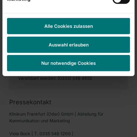
Facharzt für Chirurgie und Gefäßchirurgie
Sprechzeiten im Haus 5 Ebene 2
Alle Cookies zulassen
Auswahl erlauben
Dienstag: 08:00 - 13:00 Uhr
Donnerstag: 11:00 - 16:30 Uhr
Nur notwendige Cookies
Termine können unter der Telefonnummer
vereinbart werden: (0335) 548 4855
Pressekontakt
Klinikum Frankfurt (Oder) GmbH | Abteilung für
Kommunikation und Marketing
Viola Bock | T. 0335 548 1260 |