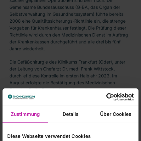
solcher geplanten Operationen sind sehr hoch. Der
Gemeinsame Bundesausschuss (G-BA, das Organ der
Selbstverwaltung im Gesundheitssystem) führte bereits
2008 eine Qualitätssicherungs-Richtlinie ein, die strenge
Vorgaben für Krankenhäuser festlegt. Die Prüfung dieser
Richtlinie wird durch den Medizinischen Dienst im Auftrag
der Krankenkassen durchgeführt und alle drei bis fünf
Jahre wiederholt.
Die Gefäßchirurgie des Klinikums Frankfurt (Oder), unter
der Leitung von Chefarzt Dr. med. Frank Wittstock,
durchlief diese Kontrolle im ersten Halbjahr 2023. Im
August erfolgte die Bestätigung des Medizinischen
Dienstes Berlin-Brandenburg, dass alle
Qualitätsanforderungen gemäß der Qualitätssicherungs-
Richtlinie zum Bauchaortenaneurysma (QBAA-RL) erfüllt
werden und das Klinikum die Versorgung der Patientinnen
Zustimmung
Details
Über Cookies
und Patienten unverändert auf hohem Standard und
Qualität fortsetzen darf.
Diese Webseite verwendet Cookies