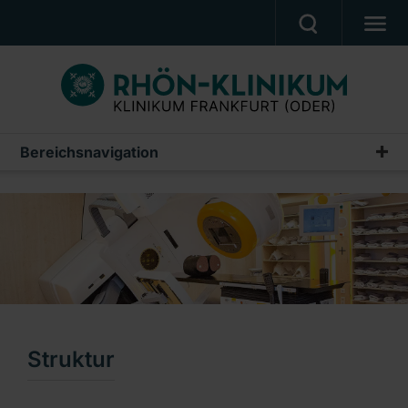
PATIENTEN & ANGEHÖRIGE
BEHANDLUNGSANGEBOT
BERUF UND KARRIERE
Bereichsnavigation
Darmzentrum
PRESSE
Wir über uns
KLINIK
Struktur
UNSERE PFLEGESCHULE
Schwerpunkte
Ein Unternehmen der RHÖN-KLINIKUM AG
Leistungsspektrum
Unsere Kontakte
Struktur