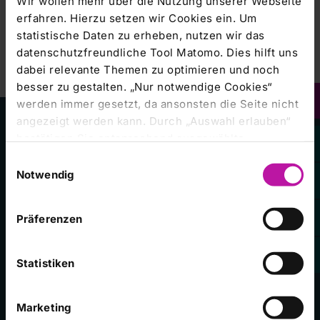
Wir wollen mehr über die Nutzung unserer Webseite
erfahren. Hierzu setzen wir Cookies ein. Um
statistische Daten zu erheben, nutzen wir das
datenschutzfreundliche Tool Matomo. Dies hilft uns
dabei relevante Themen zu optimieren und noch
besser zu gestalten. „Nur notwendige Cookies“
werden immer gesetzt, da ansonsten die Seite nicht
angezeigt werden kann. Durch „Auswahl erlauben“
bestätigen Sie entsprechend ausgewählte
Kliniken im Konzern
Klinikum Frankfurt (Oder) GmbH
Kategorien von Cookies. Mit „Alle Cookies zulassen“
Einwilligungsauswahl
erlauben Sie alle eingesetzten Cookies. Sie können
Notwendig
später jederzeit in unserer
Cookie-Erklärung
Ihre
Campus Bad Neustadt a.d. Saale
Einstellungen anpassen. Weitere Informationen
Präferenzen
finden Sie auch in unserer
Datenschutzerklärung
.
Klinikum Frankfurt (Oder)
Universitätsklinikum Gießen und Marburg
Statistiken
Zentralklinik Bad Berka
Marketing