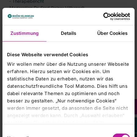
- Therapiebericht
Moderation Dr. Fred Rainer Villbrandt
19:20-19:40 Uhr
Zusammenfassung/Abschlussdiskussion mit
Zustimmung
Details
Über Cookies
anschließendem Imbiss
Dr. David Koppe
Diese Webseite verwendet Cookies
Wir wollen mehr über die Nutzung unserer Webseite
ZUR VERANSTALTUNG ANMELDEN
erfahren. Hierzu setzen wir Cookies ein. Um
- D-ARZTFORTBILDUNG REHA-
statistische Daten zu erheben, nutzen wir das
MEDIZIN/REHA-MANAGEMENT
datenschutzfreundliche Tool Matomo. Dies hilft uns
dabei relevante Themen zu optimieren und noch
besser zu gestalten. „Nur notwendige Cookies“
werden immer gesetzt, da ansonsten die Seite nicht
REFERIERENDE
angezeigt werden kann. Durch „Auswahl erlauben“
bestätigen Sie entsprechend ausgewählte
Marcel Goldstein, Fa. CUREosity, Düsseldorf
Klinikum Frankfurt (Oder) GmbH
Kategorien von Cookies. Mit „Alle Cookies zulassen“
Einwilligungsauswahl
Caroline Hallert, B.A. Sporttherapie und