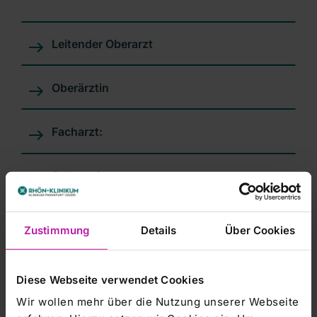
Leitender Oberarzt
Oberärztin
Facharzt:
Sekretariat
Ärzte in Weiterbildung
Zustimmung
Details
Über Cookies
Wir sind für Sie unter folgender Telefonnummer rund um
Diese Webseite verwendet Cookies
die Uhr erreichbar.
Wir wollen mehr über die Nutzung unserer Webseite
Unsere
24h-Telefonnummer
lautet: +49 (0) 335 548 1684