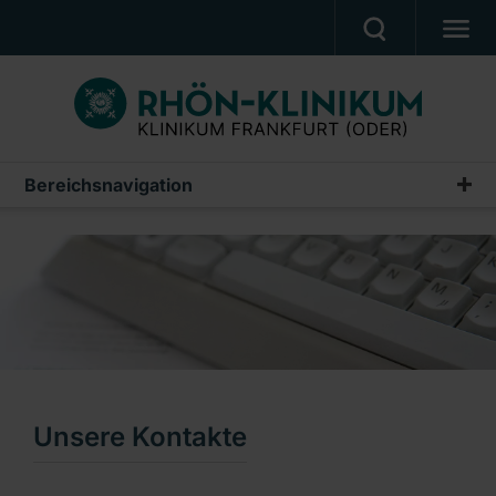
PATIENTEN & ANGEHÖRIGE
BEHANDLUNGSANGEBOT
BERUF UND KARRIERE
Bereichsnavigation
Kinder- und Jugendchirurgie und Kinderurologie
PRESSE
Wir über uns
KLINIK
Leistungsspektrum
UNSERE PFLEGESCHULE
Technische Ausstattung
Ein Unternehmen der RHÖN-KLINIKUM AG
Unsere Kontakte
Unsere Kontakte