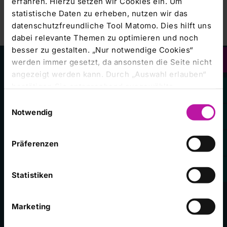
erfahren. Hierzu setzen wir Cookies ein. Um
statistische Daten zu erheben, nutzen wir das
datenschutzfreundliche Tool Matomo. Dies hilft uns
dabei relevante Themen zu optimieren und noch
besser zu gestalten. „Nur notwendige Cookies“
werden immer gesetzt, da ansonsten die Seite nicht
angezeigt werden kann. Durch „Auswahl erlauben“
Kliniken im Konzern
bestätigen Sie entsprechend ausgewählte
Klinikum Frankfurt (Oder) GmbH
Kategorien von Cookies. Mit „Alle Cookies zulassen“
Einwilligungsauswahl
erlauben Sie alle eingesetzten Cookies. Sie können
Notwendig
Campus Bad Neustadt a.d. Saale
später jederzeit in unserer
Cookie-Erklärung
Ihre
Einstellungen anpassen. Weitere Informationen
Klinikum Frankfurt (Oder)
Präferenzen
finden Sie auch in unserer
Datenschutzerklärung
.
Universitätsklinikum Gießen und Marburg
Zentralklinik Bad Berka
Statistiken
Marketing
Häufig besuchte Seiten