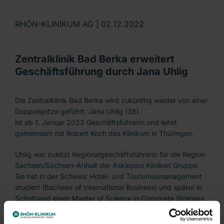
RHÖN-KLINIKUM AG |
02.12.2022
Zentralklinik Bad Berka erweitert
Geschäftsführung durch Jana Uhlig
Die Zentralklinik Bad Berka wird zukünftig wieder von einer
Doppelspitze geführt. Jana Uhlig (36)
ist ab 1. Januar 2023 Geschäftsführerin und leitet
gemeinsam mit Robert Koch das Klinikum in Thüringen.
Uhlig war zuletzt Regionalgeschäftsführerin für die Region
Sachsen/Sachsen-Anhalt der Asklepios Kliniken Gruppe.
Sie hat in der Schweiz Hotel- und Tourismusmanagement
studiert (Bachelor of International Business) und später in
Schottland einen Master of Science in Corporate Strategy
and Finance erlangt.