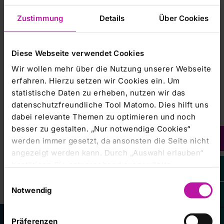
„Wir freuen uns, mit Jana Uhlig und Robert Koch ein
hervorragendes Führungsduo in Bad Berka
Zustimmung
Details
Über Cookies
zu haben. Die Zentralklinik ist eine der renommiertesten
Kliniken in Deutschland, deren medizinische und
pflegerische Kompetenz im ambulanten wie stationären
Diese Webseite verwendet Cookies
Bereich wir weiter stärken und ausbauen wollen“, sagt Dr.
Wir wollen mehr über die Nutzung unserer Webseite
Stefan Stranz, Mitglied des Vorstands der RHÖN-
erfahren. Hierzu setzen wir Cookies ein. Um
KLINIKUM AG und regional zuständig für das Klinikum.
statistische Daten zu erheben, nutzen wir das
datenschutzfreundliche Tool Matomo. Dies hilft uns
Kontakt:
dabei relevante Themen zu optimieren und noch
besser zu gestalten. „Nur notwendige Cookies“
RHÖN-KLINIKUM AG | Unternehmenskommunikation
werden immer gesetzt, da ansonsten die Seite nicht
Heike Ochmann | T. +49 9771 65-12130 |
angezeigt werden kann. Durch „Auswahl erlauben“
bestätigen Sie entsprechend ausgewählte
Klinikum Frankfurt (Oder) GmbH
Kategorien von Cookies. Mit „Alle Cookies zulassen“
Einwilligungsauswahl
erlauben Sie alle eingesetzten Cookies. Sie können
Notwendig
später jederzeit in unserer
Cookie-Erklärung
Ihre
Einstellungen anpassen. Weitere Informationen
Präferenzen