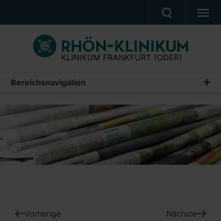
PATIENTEN & ANGEHÖRIGE
BEHANDLUNGSANGEBOT
BERUF UND KARRIERE
Bereichsnavigation
Pressemeldungen
PRESSE
Archiv
KLINIK
UNSERE PFLEGESCHULE
Ein Unternehmen der RHÖN-KLINIKUM AG
Vorherige
Nächste