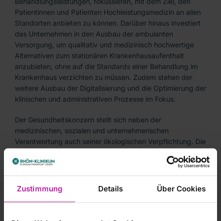
Behandlungsleistungen, fokussieren, mit dem Ziel, den
Patientinnen und Patienten Hochleistungsmedizin an allen
Standorten anbieten zu können. Darüber hinaus investiert
das Unternehmen in den Ausbau der ambulanten
Versorgung, um qualitativ und medizinisch hochwertige
Alternativen zum stationären Krankenhausaufenthalt
anzubieten, ohne auf die Standards einer Behandlung im
Krankenhaus verzichten zu müssen. Zudem stehen der
weitere Ausbau der Digitalisierung und die Optimierung der
klinischen und administrativen Prozesse im Fokus.
Der Gesundheitskonzern stellt sich neben der
medizinischen, sozialen und unternehmerischen
Verantwortung auch seiner ökologischen Verpflichtung. Die
RHÖN-KLINIKUM AG beabsichtigt, bis zum Geschäftsjahr
2040 CO2-treibhausgasneutral bei den Scope-1- und
Scope-2-Emissionen zu agieren. Um das zu erreichen,
investiert das Unternehmen an allen Standorten in
Zustimmung
Details
Über Cookies
nachhaltige Technologien und optimiert kontinuierlich die
Prozesse zum Schutz der Umwelt.