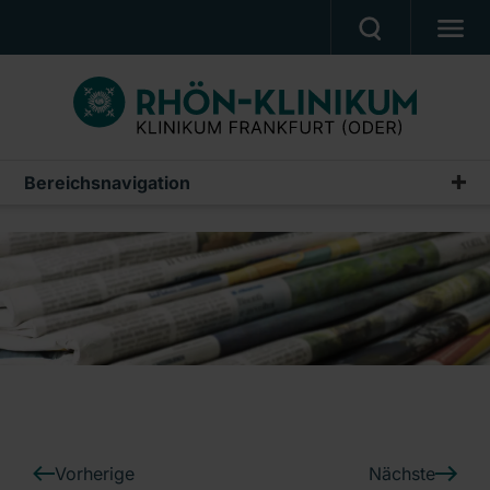
PATIENTEN & ANGEHÖRIGE
BEHANDLUNGSANGEBOT
BERUF UND KARRIERE
Bereichsnavigation
Pressemeldungen
PRESSE
Archiv
KLINIK
UNSERE PFLEGESCHULE
Ein Unternehmen der RHÖN-KLINIKUM AG
Vorherige
Nächste