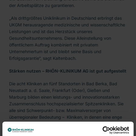
der Arbeitsplätze zu garantieren.
„Als drittgrößtes Uniklinikum in Deutschland erbringt das
UKGM herausragende medizinische und wissenschaftliche
Leistungen und ist das Herzstück unseres
Gesundheitsunternehmens. Diese Alleinstellung von
öffentlichem Auftrag kombiniert mit privatem
Unternehmertum ist und bleibt seine Basis und
Erfolgsgarantie“, sagt Kaltenbach.
Stärken nutzen – RHÖN-KLINIKUM AG ist gut aufgestellt
Die acht Kliniken an fünf Standorten in Bad Berka, Bad
Neustadt a. d. Saale, Frankfurt (Oder), Gießen und
Marburg bilden einen leistungs- und innovationsstarken
Zusammenschluss hochspezialisierter Spitzenkliniken. Sie
alle sind Schwerpunkt- bzw. Maximalversorger von
überregionaler Bedeutung – Kliniken, in denen eine enge
Verzahnung der Krankenversorgung mit Forschung und
Wissenschaft gegeben ist. Nicht nur das