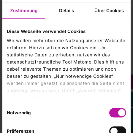
Universitätsklinikum Gießen und Marburg, auch die
anderen Kliniken stehen als akademische
Zustimmung
Details
Über Cookies
Lehrkrankenhäuser im engen Austausch mit
Forschungseinrichtungen.
Diese Webseite verwendet Cookies
Hinzu kommt das RHÖN-Campus-Konzept, das für eine
sektorenübergreifende und zukunftsweisende
Wir wollen mehr über die Nutzung unserer Webseite
Gesundheitsversorgung im ländlichen Raum steht und
erfahren. Hierzu setzen wir Cookies ein. Um
einen immer wichtigeren konzeptionellen Beitrag für die
statistische Daten zu erheben, nutzen wir das
Versorgungsstrukturen der Zukunft – gerade vor dem
datenschutzfreundliche Tool Matomo. Dies hilft uns
Hintergrund der kommenden gesundheitspolitischen
dabei relevante Themen zu optimieren und noch
Reformen – darstellt.
besser zu gestalten. „Nur notwendige Cookies“
werden immer gesetzt, da ansonsten die Seite nicht
„Die RHÖN-KLINIKUM AG ist ein attraktiver Arbeitgeber.
angezeigt werden kann. Durch „Auswahl erlauben“
Wir bieten unseren Mitarbeitenden gute persönliche
bestätigen Sie entsprechend ausgewählte
Entwicklungsmöglichkeiten, investieren kontinuierlich in die
Klinikum Frankfurt (Oder) GmbH
Kategorien von Cookies. Mit „Alle Cookies zulassen“
Aus- und Weiterbildung sowie in attraktive Angebote für
Einwilligungsauswahl
unsere Belegschaft“, so Kaltenbach.
erlauben Sie alle eingesetzten Cookies. Sie können
Notwendig
später jederzeit in unserer
Cookie-Erklärung
Ihre
Ausblick 2023
Einstellungen anpassen. Weitere Informationen
Präferenzen