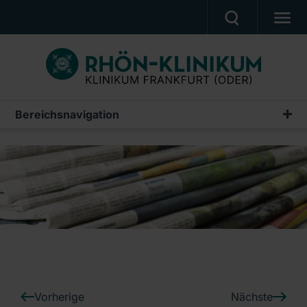
PATIENTEN & ANGEHÖRIGE
BEHANDLUNGSANGEBOT
BERUF UND KARRIERE
Bereichsnavigation
Pressemeldungen
PRESSE
Archiv
KLINIK
UNSERE PFLEGESCHULE
Ein Unternehmen der RHÖN-KLINIKUM AG
Vorherige
Nächste