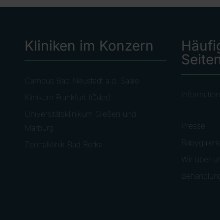
Kliniken im Konzern
Häufi
Seite
Campus Bad Neustadt a.d. Saale
Information
Klinikum Frankfurt (Oder)
Offene Ste
Universitätsklinikum Gießen und
Presse
Marburg
Babygaleri
Zentralklinik Bad Berka
Wir über u
Behandlun