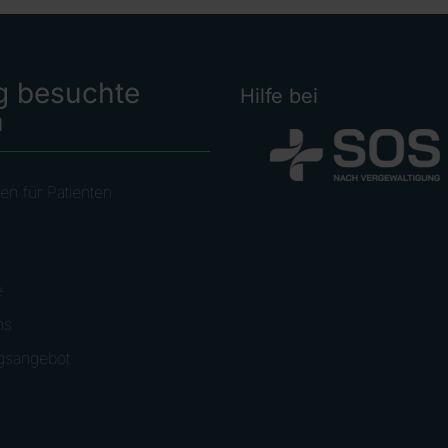
g besuchte
Hilfe bei
n
en für Patienten
llen
e
ns
gsangebot