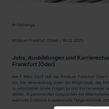
Vorherige
Klinikum Frankfurt (Oder) |
19.02.2025
Jobs, Ausbildungen und Karrierecha
Frankfurt (Oder)
Am 1. März 2025 lädt das Klinikum Frankfurt (Oder)
ein. Die Veranstaltung bietet die Möglichkeit, das K
zu informieren sowie Fragen zu und Karrierewege, 
stellen. In persönlichen Gesprächen mit Mitarbeitend
wertvolle Einblicke in potenzielle Tätigkeitsfelder u