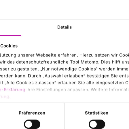
e Chance, direkt vor Ort ein Vorstellungsgespräch zu
 seine Bewerbungsunterlagen mitbringt, kann den
rderlichen Unterlagen vor und stimmen die Vorstellungen
 werden“, erklärt Pflegedirektorin Dr. Jenny Wortha. Ein
Details
elfältigen Ausbildungsmöglichkeiten. Angeboten werden
 Klinikums sowie mit verschiedenen Kooperationspartnern
e, Radiologie, OP und für Medizinische Fachangestellte.
 Cookies
er die Inhalte der Ausbildungen und langfristige
Nutzung unserer Webseite erfahren. Hierzu setzen wir Cook
wir das datenschutzfreundliche Tool Matomo. Dies hilft un
sser zu gestalten. „Nur notwendige Cookies“ werden immer
e Ausbildung zum/zur Gesundheits- und Krankenpflegehelfer
 werden kann. Durch „Auswahl erlauben“ bestätigen Sie en
geschule des Klinikums startet. Bewerbende können sich
t „Alle Cookies zulassen“ erlauben Sie alle eingesetzten 
n und Gespräche führen – mit der Chance, noch am selben
e-Erklärung
Ihre Einstellungen anpassen. Weitere Informati
rung
.
ür Unterhaltung und Navel, der soziale Roboter, freut
mationen sind
hier
zu finden.
Präferenzen
Statistiken
 ist von 10:00 bis 13:00 Uhr kostenfrei.