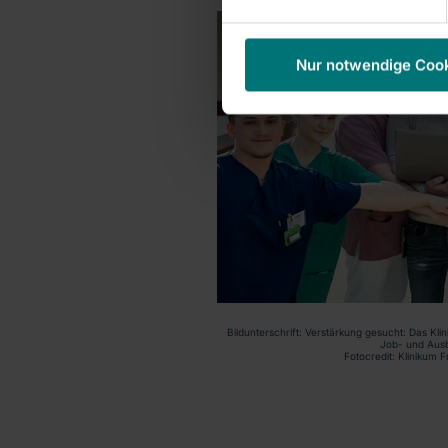
Nur notwendige Coo
Bildunterschrift: Verstärkung gesucht: Das Kli
Job- und Ausb
Fotocredit: Klinikum F