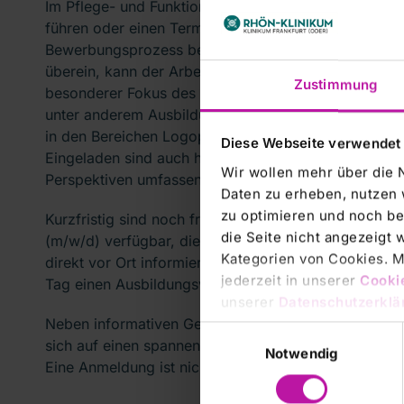
Im Pflege- und Funktionsdienst haben Bewerbende di
führen oder einen Termin dafür zu vereinbaren. Wer
Bewerbungsprozess beschleunigen. „Liegen alle erfo
überein, kann der Arbeitsvertrag direkt mitgenommen
Zustimmung
besonderer Fokus des Bewerbertags liegt auf den vi
unter anderem Ausbildungen in der Pflegeschule des
in den Bereichen Logopädie, Ergo- und Physiotherapi
Diese Webseite verwendet
Eingeladen sind auch herzlich alle Eltern, um sich üb
Wir wollen mehr über die 
Perspektiven umfassend zu informieren.
Daten zu erheben, nutzen 
zu optimieren und noch be
Kurzfristig sind noch freie Plätze für die einjährig
die Seite nicht angezeigt
(m/w/d) verfügbar, die am 1. April 2025 in der Pfle
Kategorien von Cookies. Mi
direkt vor Ort informieren, ihre Unterlagen abgebe
jederzeit in unserer
Cooki
Tag einen Ausbildungsvertrag zu erhalten.
unserer
Datenschutzerklä
Neben informativen Gesprächen sorgt das Glücksrad f
Einwilligungsauswahl
sich auf einen spannenden Austausch. Weitere Infor
Notwendig
Eine Anmeldung ist nicht erforderlich und das Parken