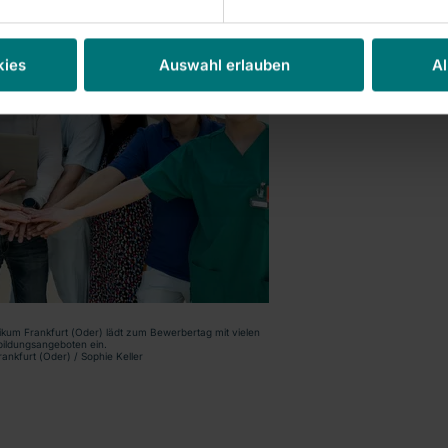
kies
Auswahl erlauben
Al
nikum Frankfurt (Oder) lädt zum Bewerbertag mit vielen
ildungsangeboten ein.
rankfurt (Oder) / Sophie Keller