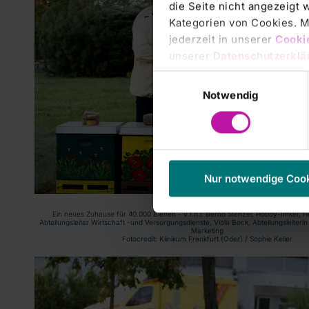
die Seite nicht angezeigt
Kategorien von Cookies. Mi
jederzeit in unserer
Cooki
unserer
Datenschutzerklä
Einwilligungsauswahl
Notwendig
Nur notwendige Coo
Ein neues Zuhause für 40.000 Bienen - v.r.n.l: Bernd Stenzel, Hobby-Imker, H
Abteilungsleiter Wirtschaft -und Versorgungsdienste, Viola Bock, Abteilungsleiter
Marketing
Fotocredit: Klinikum Frankfurt (Oder) / Sophie Keller