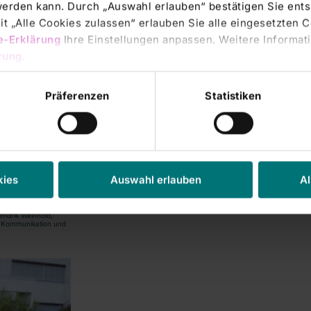
 werden kann. Durch „Auswahl erlauben“ bestätigen Sie en
t „Alle Cookies zulassen“ erlauben Sie alle eingesetzten 
e-Erklärung
Ihre Einstellungen anpassen. Weitere Informati
rung
.
Präferenzen
Statistiken
kies
Auswahl erlauben
Al
endrik Weinhold,
in Kommunikation und