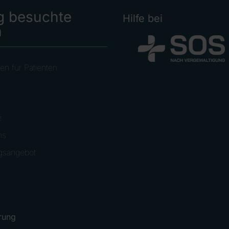
g besuchte
Hilfe bei
n
en für Patienten
llen
e
ns
gsangebot
rung