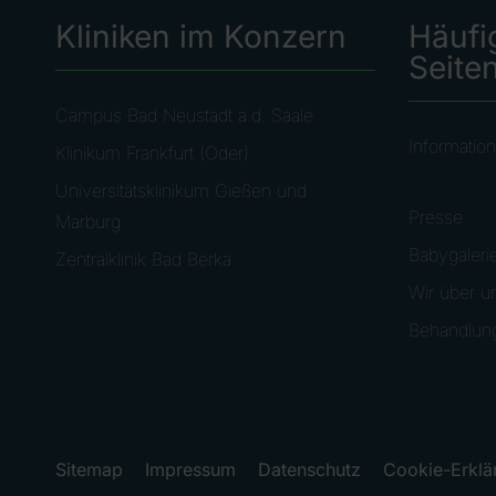
Kliniken im Konzern
Häufi
Seite
Campus Bad Neustadt a.d. Saale
Information
Klinikum Frankfurt (Oder)
Offene Ste
Universitätsklinikum Gießen und
Presse
Marburg
Babygaleri
Zentralklinik Bad Berka
Wir über u
Behandlun
Sitemap
Impressum
Datenschutz
Cookie-Erklä