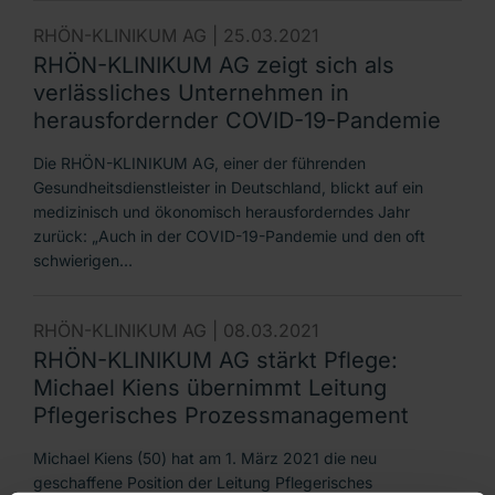
RHÖN-KLINIKUM AG |
25.03.2021
RHÖN-KLINIKUM AG zeigt sich als
verlässliches Unternehmen in
herausfordernder COVID-19-Pandemie
Die RHÖN-KLINIKUM AG, einer der führenden
Gesundheitsdienstleister in Deutschland, blickt auf ein
medizinisch und ökonomisch herausforderndes Jahr
zurück: „Auch in der COVID-19-Pandemie und den oft
schwierigen…
RHÖN-KLINIKUM AG |
08.03.2021
RHÖN-KLINIKUM AG stärkt Pflege:
Michael Kiens übernimmt Leitung
Pflegerisches Prozessmanagement
Michael Kiens (50) hat am 1. März 2021 die neu
geschaffene Position der Leitung Pflegerisches