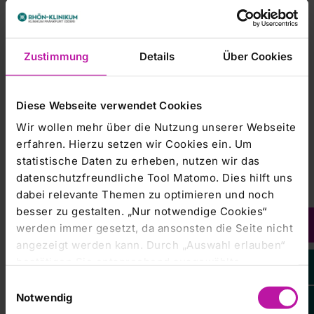
Prozessmanagement bei der RHÖN-KLINIKUM AG
übernommen. „Der Pflege- und Funktionsdienst ist das
Herzstück unserer Kliniken,…
Zustimmung
Details
Über Cookies
RHÖN-KLINIKUM AG |
12.02.2021
Patrick Hilbrenner übernimmt
Diese Webseite verwendet Cookies
Geschäftsführung vom Klinikum
Wir wollen mehr über die Nutzung unserer Webseite
Frankfurt (Oder)
erfahren. Hierzu setzen wir Cookies ein. Um
statistische Daten zu erheben, nutzen wir das
Patrick Hilbrenner (52) wird am 1. April 2021 die
datenschutzfreundliche Tool Matomo. Dies hilft uns
Geschäftsleitung des Klinikums Frankfurt (Oder)
dabei relevante Themen zu optimieren und noch
übernehmen. Er studierte Medizin sowie Betriebswirtschaft
im Gesundheitswesen und ist seit zwanzig Jahren
besser zu gestalten. „Nur notwendige Cookies“
erfolgreich im…
werden immer gesetzt, da ansonsten die Seite nicht
angezeigt werden kann. Durch „Auswahl erlauben“
bestätigen Sie entsprechend ausgewählte
Klinikum Frankfurt (Oder) GmbH
Kategorien von Cookies. Mit „Alle Cookies zulassen“
Einwilligungsauswahl
<
1
2
3
4
5
6
7
8
erlauben Sie alle eingesetzten Cookies. Sie können
Notwendig
später jederzeit in unserer
Cookie-Erklärung
Ihre