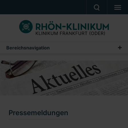
PATIENTEN & ANGEHÖRIGE
BEHANDLUNGSANGEBOT
BERUF UND KARRIERE
Bereichsnavigation
Presse
PRESSE
Pressemeldungen
KLINIK
Archiv
UNSERE PFLEGESCHULE
Veranstaltungen
Ein Unternehmen der RHÖN-KLINIKUM AG
Ansprechpartner
Pressemeldungen