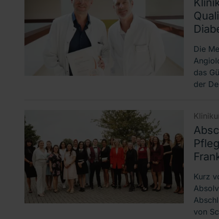
Klini
Quali
Diab
Die Me
Angiol
das Gü
der De
Klinik
Absc
Pfle
Frank
Kurz v
Absolv
Abschl
von Sc