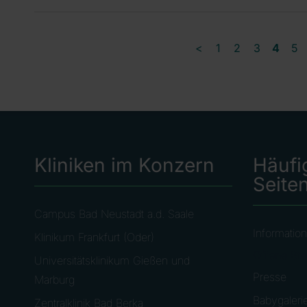
<
1
2
3
4
5
Kliniken im Konzern
Häufi
Seite
Campus Bad Neustadt a.d. Saale
Information
Klinikum Frankfurt (Oder)
Offene Ste
Universitätsklinikum Gießen und
Presse
Marburg
Babygaleri
Zentralklinik Bad Berka