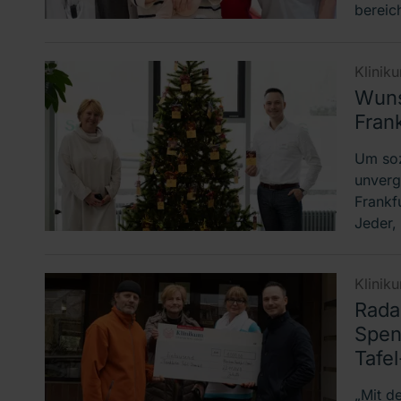
bereic
Klinik
Wuns
Frank
Um soz
unverg
Frankf
Jeder,
Klinik
Rada
Spen
Tafel
„Mit de