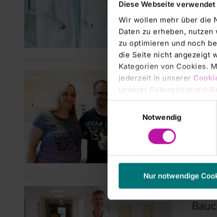
Diese Webseite verwendet
Die Ch
Klinik 
Wir wollen mehr über die 
rezerti
Daten zu erheben, nutzen 
und Kr
zu optimieren und noch be
die Seite nicht angezeigt
Kategorien von Cookies. Mi
Klinik
jederzeit in unserer
Cooki
600. 
unserer
Datenschutzerklä
Einwilligungsauswahl
Um 00.
Notwendig
Amelie
Mädche
Gramm.
Nur notwendige Coo
Klinik
Bauc