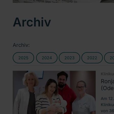
Archiv
Archiv:
2025
2024
2023
2022
2
Klinik
Ronja
(Ode
Am 12.
Klinik
von 36