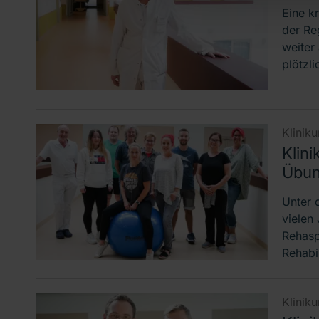
Eine k
der Re
weiter
plötzli
Klinik
Klini
Übun
Unter 
vielen 
Rehasp
Rehabi
Klinik