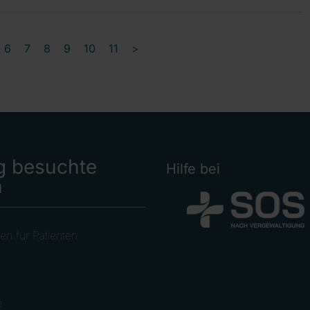
6
7
8
9
10
11
>
g besuchte
Hilfe bei
n
en für Patienten
llen
e