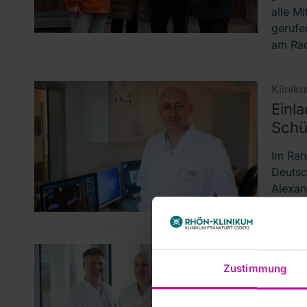
alle M
gerufe
am Rad
Klinik
Einl
Schü
Im Rah
Deutsch
Alexand
über d
Klinik
Zustimmung
Chest
erfol